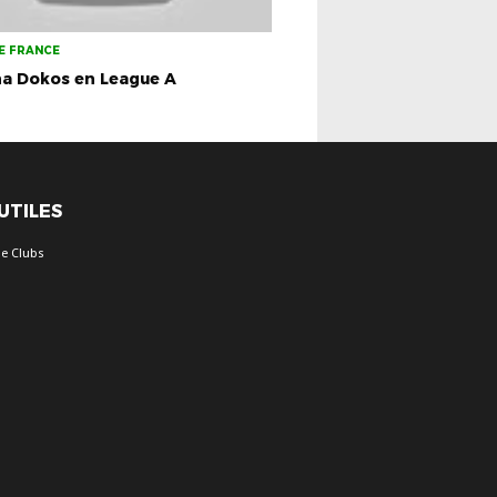
E FRANCE
na Dokos en League A
 UTILES
e Clubs