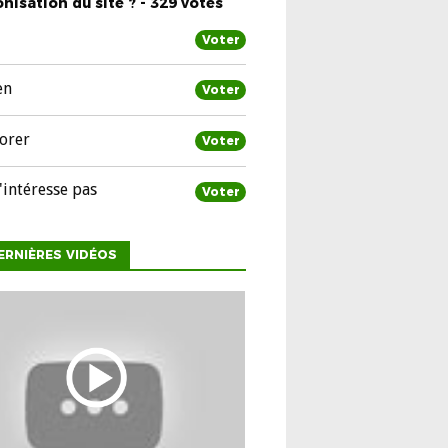
nisation du site ? - 329 votes
Voter
en
Voter
orer
Voter
'intéresse pas
Voter
ERNIÈRES VIDÉOS