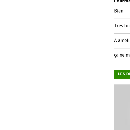
l'harmo
Bien
Très bi
A améli
ça ne m
LES D