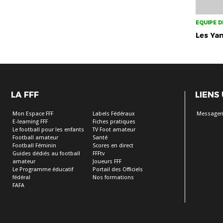
EQUIPE D
Les Ya
LA FFF
LIENS
Mon Espace FFF
Labels Fédéraux
Messageri
E-learning FFF
Fiches pratiques
Le football pour les enfants
TV Foot amateur
Football amateur
Santé
Football Féminin
Scores en direct
Guides dédiés au football
FFFtv
amateur
Joueurs FFF
Le Programme éducatif
Portail des Officiels
fédéral
Nos formations
FAFA