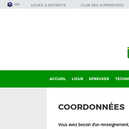
FFF
LIGUES & DISTRICTS
CLUB DES SUPPORTERS
ACCUEIL
LIGUE
EPREUVES
TECHN
COORDONNÉES
Vous avez besoin d’un renseignement, d’un document ou autre ? Voici les différents moyens