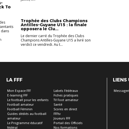
s-
ck To
Trophée des Clubs Champions
 des
Antilles-Guyane U15 : la finale
sentants
opposera le Clu...
s dans
Le dernier carré du Trophée des Clubs
n
Champions Antilles-Guyane U15 a livré son
verdict ce vendredi. Au t...
LA FFF
LIENS
Mon Espace FFF
Labels Fédéraux
Messageri
E-learning FFF
Fiches pratiques
Le football pour les enfants
TV Foot amateur
Football amateur
Santé
Football Féminin
Scores en direct
Guides dédiés au football
FFFtv
amateur
Joueurs FFF
Le Programme éducatif
Portail des Officiels
fédéral
Nos formations