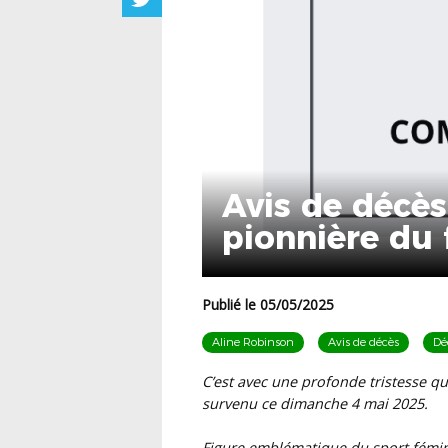
Avis de décès
pionnière du 
Publié le 05/05/2025
Aline Robinson
Avis de décès
Dé
C’est avec une profonde tristesse q
survenu ce
dimanche 4 mai 2025.
Figure emblématique du sport fémin