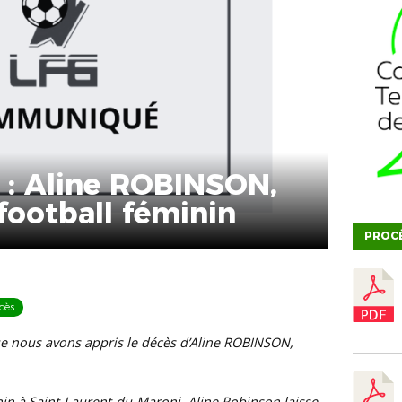
 : Aline ROBINSON,
football féminin
PROC
cès
ue nous avons appris le décès d’Aline ROBINSON,
in à Saint-Laurent-du-Maroni, Aline Robinson laisse