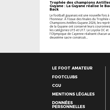
Trophée des champions Antille
Guyane : La Guyane réalise le Ba
Back
Le football guyanais est une nouvelle fois à
l'honneur. À l'issue des finales du Trophée
Champions Antilles-Guyane 2026, les repré
de la Guyane ont conservé leurs couronne
les catégories U15 et U17. Le Loyola OC et
l'Olympique de Cayenne réalisent chacun u
deuxième sacre consécuti...
LE FOOT AMATEUR
FOOTCLUBS
CGU
MENTIONS LÉGALES
DONNÉES
PERSONNELLES