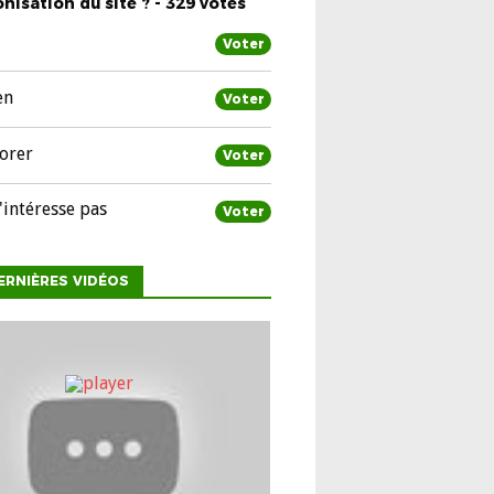
nisation du site ? - 329 votes
Voter
en
Voter
orer
Voter
'intéresse pas
Voter
ERNIÈRES VIDÉOS