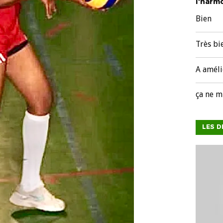
l'harmo
Bien
Très bi
A améli
ça ne m
LES D