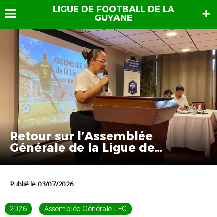
LIGUE DE FOOTBALL DE LA
GUYANE
Retour sur l’Assemblée
Générale de la Ligue de
Football de la Guyane du 30
juin
Publié le 03/07/2026
2026
Assemblée Générale LFG