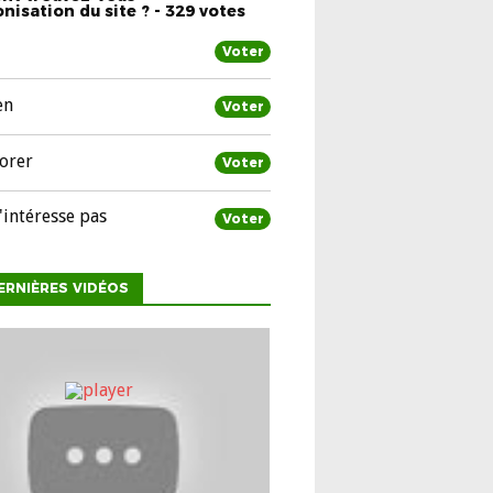
nisation du site ? - 329 votes
Voter
en
Voter
orer
Voter
'intéresse pas
Voter
ERNIÈRES VIDÉOS