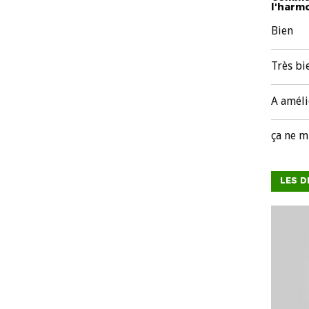
l'harmo
Bien
Très bi
A améli
ça ne m
LES D