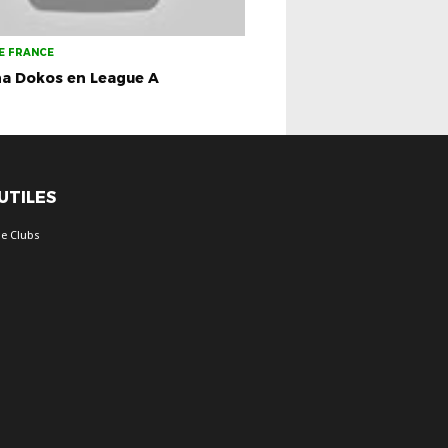
E FRANCE
na Dokos en League A
 UTILES
e Clubs