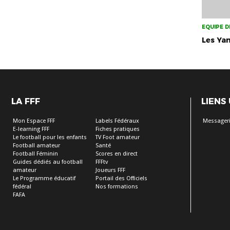
EQUIPE D
Les Ya
LA FFF
LIENS
Mon Espace FFF
Labels Fédéraux
Messageri
E-learning FFF
Fiches pratiques
Le football pour les enfants
TV Foot amateur
Football amateur
Santé
Football Féminin
Scores en direct
Guides dédiés au football
FFFtv
amateur
Joueurs FFF
Le Programme éducatif
Portail des Officiels
fédéral
Nos formations
FAFA