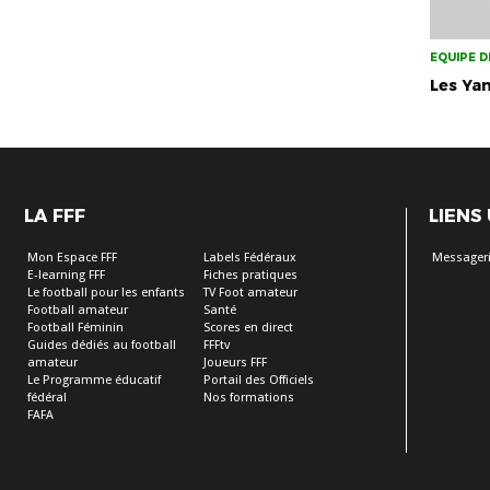
EQUIPE D
Les Ya
LA FFF
LIENS
Mon Espace FFF
Labels Fédéraux
Messageri
E-learning FFF
Fiches pratiques
Le football pour les enfants
TV Foot amateur
Football amateur
Santé
Football Féminin
Scores en direct
Guides dédiés au football
FFFtv
amateur
Joueurs FFF
Le Programme éducatif
Portail des Officiels
fédéral
Nos formations
FAFA