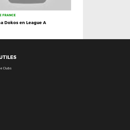
E FRANCE
na Dokos en League A
 UTILES
e Clubs