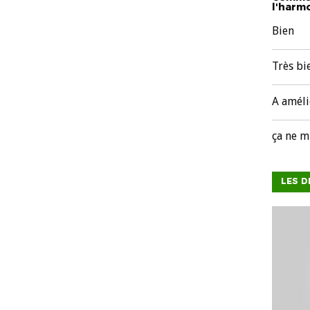
l'harmo
Bien
Très bi
A améli
ça ne m
LES D