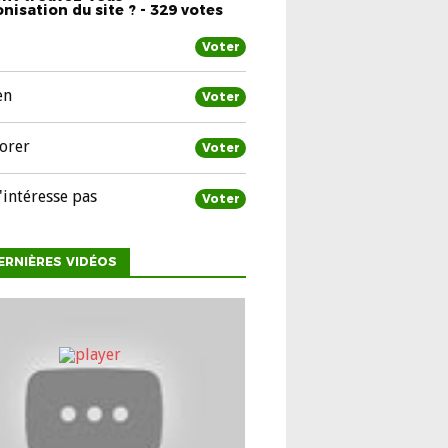
nisation du site ? - 329 votes
Voter
en
Voter
orer
Voter
'intéresse pas
Voter
ERNIÈRES VIDÉOS