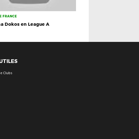
E FRANCE
na Dokos en League A
 UTILES
e Clubs