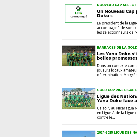
NOUVEAU CAP SELECT
Un Nouveau Cap p
Doko »
Le président de la Lig
accompagné de son com
les sélectionneurs de l
BARRAGES DE LA GOLD 
DOKO
Les Yana Doko s’
belles promesse
Dans un contexte comp
joueurs locaux amateur
détermination. Malgré u
GOLD CUP 2025 LIGUE
Ligue des Nation
Yana Doko face 
Ce soir, au Nicaragua N
en Ligue A de la Ligue 
contre le...
2024-2025 LIGUE DES 