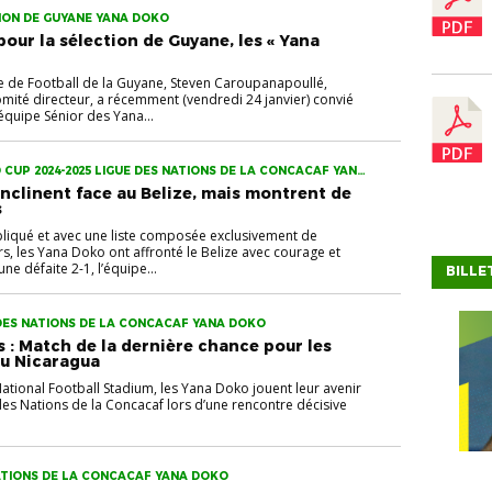
ION DE GUYANE YANA DOKO
our la sélection de Guyane, les « Yana
ue de Football de la Guyane, Steven Caroupanapoullé,
ité directeur, a récemment (vendredi 24 janvier) convié
’équipe Sénior des Yana...
CUP 2024-2025 LIGUE DES NATIONS DE LA CONCACAF YANA
inclinent face au Belize, mais montrent de
s
liqué et avec une liste composée exclusivement de
s, les Yana Doko ont affronté le Belize avec courage et
ne défaite 2-1, l’équipe...
BILLE
 DES NATIONS DE LA CONCACAF YANA DOKO
s : Match de la dernière chance pour les
au Nicaragua
ational Football Stadium, les Yana Doko jouent leur avenir
des Nations de la Concacaf lors d’une rencontre décisive
NATIONS DE LA CONCACAF YANA DOKO