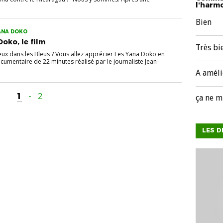
l'harmo
Bien
ANA DOKO
Doko, le film
Très bi
ux dans les Bleus ? Vous allez apprécier Les Yana Doko en
ocumentaire de 22 minutes réalisé par le journaliste Jean-
A améli
1
-
2
ça ne m
LES D