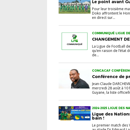
Le point avant G
Pour leur troisième ma
Doko affrontent le Ho
en direct sur...
COMMUNIQUÉ LIGUE DE
CHANGEMENT DE
La Ligue de Football d
qu’en raison de l’état
de...
CONCACAF CONFÉRENC
Conférence de p
Jean-Claude DARCHEVI
mercredi 28 août à 10 h
Guyane, la liste officiell
2024-2025 LIGUE DES 
Ligue des Nation
bain !
Le premier match des 
au stade Dr Edmard La