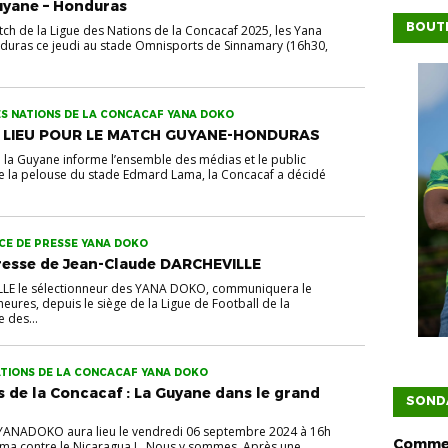
uyane – Honduras
BOUTI
tch de la Ligue des Nations de la Concacaf 2025, les Yana
nduras ce jeudi au stade Omnisports de Sinnamary (16h30,
S NATIONS DE LA CONCACAF YANA DOKO
 LIEU POUR LE MATCH GUYANE-HONDURAS
e la Guyane informe l’ensemble des médias et le public
 de la pelouse du stade Edmard Lama, la Concacaf a décidé
E DE PRESSE YANA DOKO
resse de Jean-Claude DARCHEVILLE
LLE le sélectionneur des YANA DOKO, communiquera le
eures, depuis le siège de la Ligue de Football de la
e des...
NATIONS DE LA CONCACAF YANA DOKO
s de la Concacaf : La Guyane dans le grand
SOND
YANADOKO aura lieu le vendredi 06 septembre 2024 à 16h
Commen
ma contre le Nicaragua ! Nous y sommes. Après une