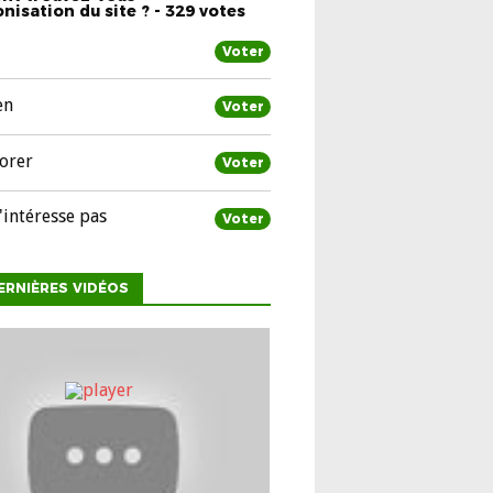
nisation du site ? - 329 votes
Voter
en
Voter
orer
Voter
'intéresse pas
Voter
ERNIÈRES VIDÉOS