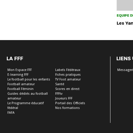
EQUIPE D
Les Ya
LA FFF
LIENS
Mon Espace FFF
Labels Fédéraux
Messageri
E-learning FFF
Fiches pratiques
Le football pour les enfants
TV Foot amateur
Football amateur
Santé
Football Féminin
Scores en direct
Guides dédiés au football
FFFtv
amateur
Joueurs FFF
Le Programme éducatif
Portail des Officiels
fédéral
Nos formations
FAFA