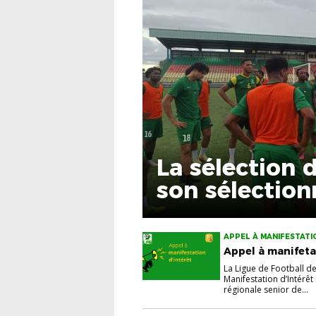
La sélection 
son sélection
APPEL À MANIFESTATI
GUYANE YANA DOKO
Appel à manifeta
La Ligue de Football de
Manifestation d’Intérêt
régionale senior de...